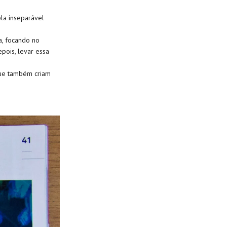
pla inseparável
a, focando no
epois, levar essa
que também criam