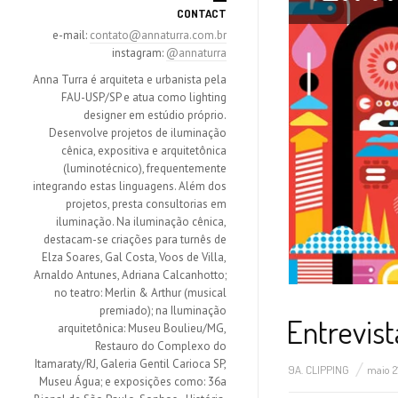
CONTACT
e-mail:
contato@annaturra.com.br
instagram:
@annaturra
Anna Turra é arquiteta e urbanista pela
FAU-USP/SP e atua como lighting
designer em estúdio próprio.
Desenvolve projetos de iluminação
cênica, expositiva e arquitetônica
(luminotécnico), frequentemente
integrando estas linguagens. Além dos
projetos, presta consultorias em
iluminação. Na iluminação cênica,
destacam-se criações para turnês de
Elza Soares, Gal Costa, Voos de Villa,
Arnaldo Antunes, Adriana Calcanhotto;
no teatro: Merlin & Arthur (musical
premiado); na Iluminação
Entrevist
arquitetônica: Museu Boulieu/MG,
Restauro do Complexo do
Itamaraty/RJ, Galeria Gentil Carioca SP,
9A. CLIPPING
maio 21
Museu Água; e exposições como: 36a