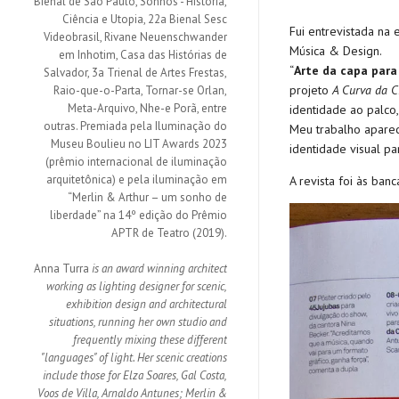
Bienal de São Paulo, Sonhos - História,
Ciência e Utopia, 22a Bienal Sesc
Fui entrevistada na
Videobrasil, Rivane Neuenschwander
Música & Design.
em Inhotim, Casa das Histórias de
“
Arte da capa para
Salvador, 3a Trienal de Artes Frestas,
projeto
A Curva da C
Raio-que-o-Parta, Tornar-se Orlan,
Meta-Arquivo, Nhe-e Porã, entre
identidade ao palco
outras. Premiada pela Iluminação do
Meu trabalho apare
Museu Boulieu no LIT Awards 2023
identidade visual pa
(prêmio internacional de iluminação
arquitetônica) e pela iluminação em
A revista foi às ban
“Merlin & Arthur – um sonho de
liberdade” na 14º edição do Prêmio
APTR de Teatro (2019).
Anna Turra
is an award winning architect
working as lighting designer for scenic,
exhibition design and architectural
situations, running her own studio and
frequently mixing these different
"languages" of light. Her scenic creations
include those for Elza Soares, Gal Costa,
Voos de Villa, Arnaldo Antunes; Merlin &