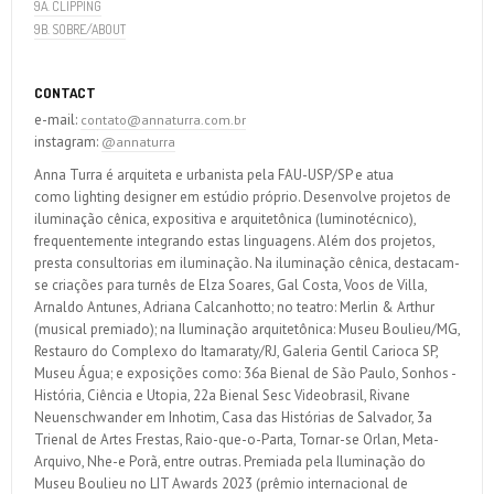
9A. CLIPPING
9B. SOBRE/ABOUT
CONTACT
e-mail:
contato@annaturra.com.br
instagram:
@annaturra
Anna Turra é arquiteta e urbanista pela FAU-USP/SP e atua
como lighting designer em estúdio próprio. Desenvolve projetos de
iluminação cênica, expositiva e arquitetônica (luminotécnico),
frequentemente integrando estas linguagens. Além dos projetos,
presta consultorias em iluminação. Na iluminação cênica, destacam-
se criações para turnês de Elza Soares, Gal Costa, Voos de Villa,
Arnaldo Antunes, Adriana Calcanhotto; no teatro: Merlin & Arthur
(musical premiado); na Iluminação arquitetônica: Museu Boulieu/MG,
Restauro do Complexo do Itamaraty/RJ, Galeria Gentil Carioca SP,
Museu Água; e exposições como: 36a Bienal de São Paulo, Sonhos -
História, Ciência e Utopia, 22a Bienal Sesc Videobrasil, Rivane
Neuenschwander em Inhotim, Casa das Histórias de Salvador, 3a
Trienal de Artes Frestas, Raio-que-o-Parta, Tornar-se Orlan, Meta-
Arquivo, Nhe-e Porã, entre outras. Premiada pela Iluminação do
Museu Boulieu no LIT Awards 2023 (prêmio internacional de