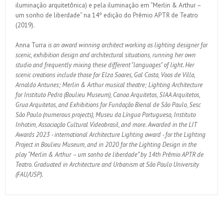
iluminação arquitetônica) e pela iluminação em “Merlin & Arthur –
um sonho de liberdade” na 14º edição do Prêmio APTR de Teatro
(2019).
Anna Turra
is an award winning architect working as lighting designer for
scenic, exhibition design and architectural situations, running her own
studio and frequently mixing these different "languages" of light. Her
scenic creations include those for Elza Soares, Gal Costa, Voos de Villa,
Arnaldo Antunes; Merlin & Arthur musical theatre; Lighting Architecture
for Instituto Pedra (Boulieu Museum), Canoa Arquitetos, SIAA Arquitetos,
Grua Arquitetos, and Exhibitions for Fundação Bienal de São Paulo, Sesc
São Paulo (numerous projects), Museu da Língua Portuguesa, Instituto
Inhotim, Associação Cultural Videobrasil, and more. Awarded in the LIT
Awards 2023 - international Architecture Lighting award - for the Lighting
Project in Boulieu Museum, and in 2020 for the Lighting Design in the
play “Merlin & Arthur – um sonho de liberdade” by 14th Prêmio APTR de
Teatro. Graduated in Architecture and Urbanism at São Paulo University
(FAU/USP).