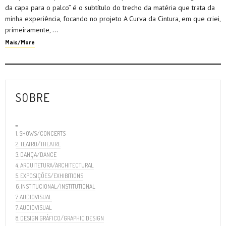
da capa para o palco” é o subtítulo do trecho da matéria que trata da
minha experiência, focando no projeto A Curva da Cintura, em que criei,
primeiramente, …
Mais/More
SOBRE
_
1. SHOWS/CONCERTS
2. TEATRO/THEATRE
3. DANÇA/DANCE
4. ARQUITETURA/ARCHITECTURAL
5. EXPOSIÇÕES/EXHIBITIONS
6. INSTITUCIONAL/INSTITUTIONAL
7. AUDIOVISUAL
7. AUDIOVISUAL
8. DESIGN GRÁFICO/GRAPHIC DESIGN