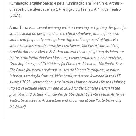
iluminação arquitetônica) e pela iluminação em “Merlin & Arthur –
um sonho de liberdade” na 14º edição do Prêmio APTR de Teatro
(2019).
Anna Turra
is an award winning architect working as lighting designer for
scenic, exhibition design and architectural situations, running her own
studio and frequently mixing these different "languages" of light. Her
scenic creations include those for Elza Soares, Gal Costa, Voos de Villa,
Arnaldo Antunes; Merlin & Arthur musical theatre; Lighting Architecture
for Instituto Pedra (Boulieu Museum), Canoa Arquitetos, SIAA Arquitetos,
Grua Arquitetos, and Exhibitions for Fundação Bienal de São Paulo, Sesc
São Paulo (numerous projects), Museu da Língua Portuguesa, Instituto
Inhotim, Associação Cultural Videobrasil, and more. Awarded in the LIT
Awards 2023 - international Architecture Lighting award - for the Lighting
Project in Boulieu Museum, and in 2020 for the Lighting Design in the
play “Merlin & Arthur – um sonho de liberdade” by 14th Prêmio APTR de
Teatro. Graduated in Architecture and Urbanism at São Paulo University
(FAU/USP).