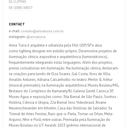
9A. CLIPPING
9B. SOBRE/ABOUT
CONTACT
e-mail:
contato@annaturra.com.br
instagram:
@annaturra
Anna Turra é arquiteta e urbanista pela FAU-USP/SP e atua
como lighting designer em estúdio próprio. Desenvolve projetos de
iluminação cênica, expositiva e arquitetônica (luminotécnico),
frequentemente integrando estas linguagens. Além dos projetos,
presta consultorias em iluminação. Na iluminação cênica, destacam-
se criações para turnês de Elza Soares, Gal Costa, Voos de Villa,
Arnaldo Antunes, Adriana Calcanhotto; no teatro: Merlin & Arthur
(musical premiado); na Iluminação arquitetônica: Museu Boulieu/MG,
Restauro do Complexo do Itamaraty/RJ, Galeria Gentil Carioca SP,
Museu Água; e exposições como: 36a Bienal de São Paulo, Sonhos -
História, Ciência e Utopia, 22a Bienal Sesc Videobrasil, Rivane
Neuenschwander em Inhotim, Casa das Histórias de Salvador, 3a
Trienal de Artes Frestas, Raio-que-o-Parta, Tornar-se Orlan, Meta-
Arquivo, Nhe-e Porã, entre outras. Premiada pela Iluminação do
Museu Boulieu no LIT Awards 2023 (prêmio internacional de