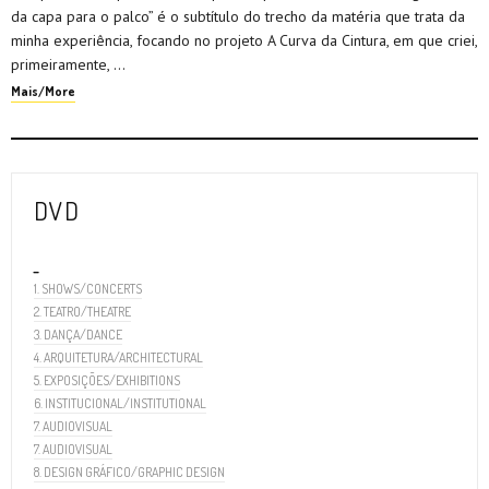
da capa para o palco” é o subtítulo do trecho da matéria que trata da
minha experiência, focando no projeto A Curva da Cintura, em que criei,
primeiramente, …
Mais/More
DVD
_
1. SHOWS/CONCERTS
2. TEATRO/THEATRE
3. DANÇA/DANCE
4. ARQUITETURA/ARCHITECTURAL
5. EXPOSIÇÕES/EXHIBITIONS
6. INSTITUCIONAL/INSTITUTIONAL
7. AUDIOVISUAL
7. AUDIOVISUAL
8. DESIGN GRÁFICO/GRAPHIC DESIGN