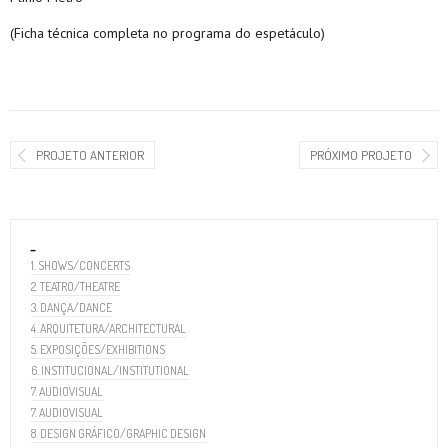
(Ficha técnica completa no programa do espetáculo)
PROJETO ANTERIOR
PRÓXIMO PROJETO
_
1. SHOWS/CONCERTS
2. TEATRO/THEATRE
3. DANÇA/DANCE
4. ARQUITETURA/ARCHITECTURAL
5. EXPOSIÇÕES/EXHIBITIONS
6. INSTITUCIONAL/INSTITUTIONAL
7. AUDIOVISUAL
7. AUDIOVISUAL
8. DESIGN GRÁFICO/GRAPHIC DESIGN