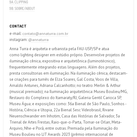
9A. CLIPPING
9B. SOBRE/ABOUT
CONTACT
e-mail:
contato@annaturra.com.br
instagram:
@annaturra
Anna Turra é arquiteta e urbanista pela FAU-USP/SP e atua
como lighting designer em estúdio próprio. Desenvolve projetos de
iluminação cênica, expositiva e arquitetônica (luminotécnico),
frequentemente integrando estas linguagens. Além dos projetos,
presta consultorias em iluminação. Na iluminação cênica, destacam-
se criações para turnês de Elza Soares, Gal Costa, Voos de Villa,
Arnaldo Antunes, Adriana Calcanhotto; no teatro: Merlin & Arthur
(musical premiado); na Iluminação arquitetônica: Museu Boulieu/MG,
Restauro do Complexo do Itamaraty/RJ, Galeria Gentil Carioca SP,
Museu Água; e exposições como: 36a Bienal de São Paulo, Sonhos -
História, Ciência e Utopia, 22a Bienal Sesc Videobrasil, Rivane
Neuenschwander em Inhotim, Casa das Histórias de Salvador, 3a
Trienal de Artes Frestas, Raio-que-o-Parta, Tornar-se Orlan, Meta-
Arquivo, Nhe-e Porã, entre outras. Premiada pela Iluminação do
Museu Boulieu no LIT Awards 2023 (prêmio internacional de