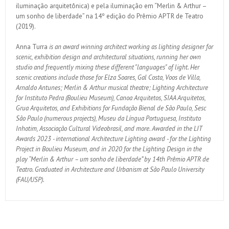
iluminação arquitetônica) e pela iluminação em “Merlin & Arthur –
um sonho de liberdade” na 14º edição do Prêmio APTR de Teatro
(2019).
Anna Turra
is an award winning architect working as lighting designer for
scenic, exhibition design and architectural situations, running her own
studio and frequently mixing these different "languages" of light. Her
scenic creations include those for Elza Soares, Gal Costa, Voos de Villa,
Arnaldo Antunes; Merlin & Arthur musical theatre; Lighting Architecture
for Instituto Pedra (Boulieu Museum), Canoa Arquitetos, SIAA Arquitetos,
Grua Arquitetos, and Exhibitions for Fundação Bienal de São Paulo, Sesc
São Paulo (numerous projects), Museu da Língua Portuguesa, Instituto
Inhotim, Associação Cultural Videobrasil, and more. Awarded in the LIT
Awards 2023 - international Architecture Lighting award - for the Lighting
Project in Boulieu Museum, and in 2020 for the Lighting Design in the
play “Merlin & Arthur – um sonho de liberdade” by 14th Prêmio APTR de
Teatro. Graduated in Architecture and Urbanism at São Paulo University
(FAU/USP).