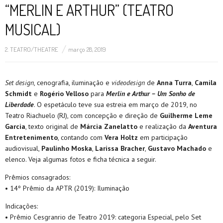
“MERLIN E ARTHUR” (TEATRO
MUSICAL)
2. TEATRO/THEATRE
março 28, 2019
S
et design
, cenografia, iluminação e
videodesign
de
Anna Turra
,
Camila
Schmidt
e
Rogério Velloso
para
Merlin e Arthur – Um Sonho de
Liberdade
. O espetáculo teve sua estreia em março de 2019, no
Teatro Riachuelo (RJ), com concepção e direção de
Guilherme Leme
Garcia
, texto original de
Márcia Zanelatto
e realização da
Aventura
Entretenimento
, contando com
Vera Holtz
em participação
audiovisual,
Paulinho Moska
,
Larissa Bracher
,
Gustavo Machado
e
elenco. Veja algumas fotos e ficha técnica a seguir.
Prêmios consagrados:
• 14º Prêmio da APTR (2019): Iluminação
Indicações:
• Prêmio Cesgranrio de Teatro 2019: categoria Especial, pelo Set