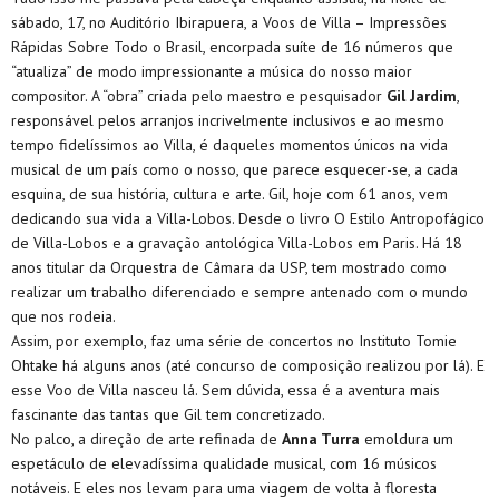
sábado, 17, no Auditório Ibirapuera, a Voos de Villa – Impressões
Rápidas Sobre Todo o Brasil, encorpada suíte de 16 números que
“atualiza” de modo impressionante a música do nosso maior
compositor. A “obra” criada pelo maestro e pesquisador
Gil Jardim
,
responsável pelos arranjos incrivelmente inclusivos e ao mesmo
tempo fidelíssimos ao Villa, é daqueles momentos únicos na vida
musical de um país como o nosso, que parece esquecer-se, a cada
esquina, de sua história, cultura e arte. Gil, hoje com 61 anos, vem
dedicando sua vida a Villa-Lobos. Desde o livro O Estilo Antropofágico
de Villa-Lobos e a gravação antológica Villa-Lobos em Paris. Há 18
anos titular da Orquestra de Câmara da USP, tem mostrado como
realizar um trabalho diferenciado e sempre antenado com o mundo
que nos rodeia.
Assim, por exemplo, faz uma série de concertos no Instituto Tomie
Ohtake há alguns anos (até concurso de composição realizou por lá). E
esse Voo de Villa nasceu lá. Sem dúvida, essa é a aventura mais
fascinante das tantas que Gil tem concretizado.
No palco, a direção de arte refinada de
Anna Turra
emoldura um
espetáculo de elevadíssima qualidade musical, com 16 músicos
notáveis. E eles nos levam para uma viagem de volta à floresta