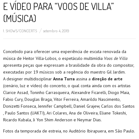
E VÍDEO PARA “VOOS DE VILLA”
(MÚSICA)
1. SHOWS/CONCERTS
setembro 4, 2019
Concebido para oferecer uma experiência de escuta renovada da
música de Heitor Villa-Lobos, o espetáculo multimídia
Voos de Villa
apresenta peças que expressam a brasilidade da obra do compositor,
executadas por 19 músicos sob a regência do maestro Gil Jardim.
A designer multidisciplinar
Anna Turra
assina a
direção de arte
(cenário, luz e vídeo) do concerto, o qual conta ainda com os artistas
Clarice Assad, Toninho Carrasqueira, Alexandre Ficarelli, Diogo Maia,
Fabio Cury, Douglas Braga, Vitor Ferreira, Amarildo Nascimento,
Donizetti Fonseca, Jennifer Campbell, Daniel Grajew, Carlos dos Santos
, Paulo Santos (UAKTI), Ari Colares, Ana de Oliveira, Eliane Tokeshi,
Ricardo Kubala, Ji Yon Shim Anderson e Neymar Dias.
Fotos da temporada de estreia, no Auditório Ibirapuera, em São Paulo.