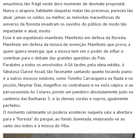
amazônica, tão frágil neste duro momento de desmate proposital.
Nunca o uirapuru, habitante daquelas matas tão preciosas, pareceu tão
atual; jamais os ruídos, ou melhor, as melodias maravilhosas do
universo da floresta invadiram os ouvidos do público de modo tão
impactante e atual, insisto.
Esse é um espetáculo-manifesto. Manifesto em defesa da floresta.
Manifesto em defesa da música de invenção. Manifesto que prova, a
quem queira enxergar, que a música tem sim o poder de influir e
contribuir para o debate das grandes questões do País.
Parabéns a todos os envolvidos. A Gil Jardim, pela ideia inédita; à
fabulosa Clarice Assad, tão fascinante cantando quanto tocando piano;
e a outros músicos notáveis, como Toninho Carrasqueira na flauta e no
piccolo, Neymar Dias, magnífico no contrabaixo e na viola caipira; e ao
percussionista Ari Colares, pondo um pandeiro absolutamente justo na
cantilena das Bachianas 5; e às demais cordas e sopros, igualmente
perfeitos.
O momento culminante só poderia acontecer naquela sala: a abertura
para a “floresta” do parque, ao fundo, iluminada, misturando-se ao
canto dos índios e à música do Villa.