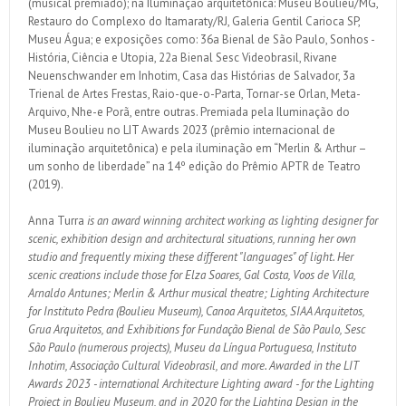
(musical premiado); na Iluminação arquitetônica: Museu Boulieu/MG,
Restauro do Complexo do Itamaraty/RJ, Galeria Gentil Carioca SP,
Museu Água; e exposições como: 36a Bienal de São Paulo, Sonhos -
História, Ciência e Utopia, 22a Bienal Sesc Videobrasil, Rivane
Neuenschwander em Inhotim, Casa das Histórias de Salvador, 3a
Trienal de Artes Frestas, Raio-que-o-Parta, Tornar-se Orlan, Meta-
Arquivo, Nhe-e Porã, entre outras. Premiada pela Iluminação do
Museu Boulieu no LIT Awards 2023 (prêmio internacional de
iluminação arquitetônica) e pela iluminação em “Merlin & Arthur –
um sonho de liberdade” na 14º edição do Prêmio APTR de Teatro
(2019).
Anna Turra
is an award winning architect working as lighting designer for
scenic, exhibition design and architectural situations, running her own
studio and frequently mixing these different "languages" of light. Her
scenic creations include those for Elza Soares, Gal Costa, Voos de Villa,
Arnaldo Antunes; Merlin & Arthur musical theatre; Lighting Architecture
for Instituto Pedra (Boulieu Museum), Canoa Arquitetos, SIAA Arquitetos,
Grua Arquitetos, and Exhibitions for Fundação Bienal de São Paulo, Sesc
São Paulo (numerous projects), Museu da Língua Portuguesa, Instituto
Inhotim, Associação Cultural Videobrasil, and more. Awarded in the LIT
Awards 2023 - international Architecture Lighting award - for the Lighting
Project in Boulieu Museum, and in 2020 for the Lighting Design in the