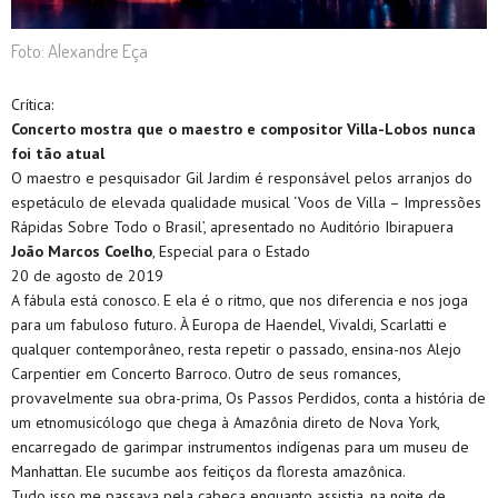
Foto: Alexandre Eça
Crítica:
Concerto mostra que o maestro e compositor Villa-Lobos nunca
foi tão atual
O maestro e pesquisador Gil Jardim é responsável pelos arranjos do
espetáculo de elevada qualidade musical ‘Voos de Villa – Impressões
Rápidas Sobre Todo o Brasil’, apresentado no Auditório Ibirapuera
João Marcos Coelho
, Especial para o Estado
20 de agosto de 2019
A fábula está conosco. E ela é o ritmo, que nos diferencia e nos joga
para um fabuloso futuro. À Europa de Haendel, Vivaldi, Scarlatti e
qualquer contemporâneo, resta repetir o passado, ensina-nos Alejo
Carpentier em Concerto Barroco. Outro de seus romances,
provavelmente sua obra-prima, Os Passos Perdidos, conta a história de
um etnomusicólogo que chega à Amazônia direto de Nova York,
encarregado de garimpar instrumentos indígenas para um museu de
Manhattan. Ele sucumbe aos feitiços da floresta amazônica.
Tudo isso me passava pela cabeça enquanto assistia, na noite de