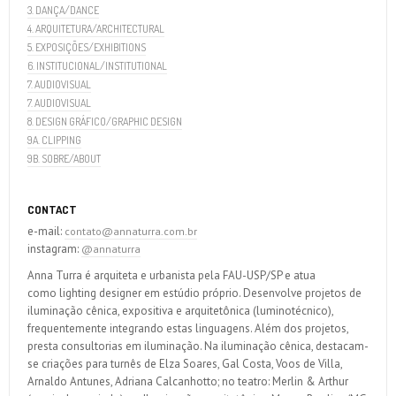
3. DANÇA/DANCE
4. ARQUITETURA/ARCHITECTURAL
5. EXPOSIÇÕES/EXHIBITIONS
6. INSTITUCIONAL/INSTITUTIONAL
7. AUDIOVISUAL
7. AUDIOVISUAL
8. DESIGN GRÁFICO/GRAPHIC DESIGN
9A. CLIPPING
9B. SOBRE/ABOUT
CONTACT
e-mail:
contato@annaturra.com.br
instagram:
@annaturra
Anna Turra é arquiteta e urbanista pela FAU-USP/SP e atua
como lighting designer em estúdio próprio. Desenvolve projetos de
iluminação cênica, expositiva e arquitetônica (luminotécnico),
frequentemente integrando estas linguagens. Além dos projetos,
presta consultorias em iluminação. Na iluminação cênica, destacam-
se criações para turnês de Elza Soares, Gal Costa, Voos de Villa,
Arnaldo Antunes, Adriana Calcanhotto; no teatro: Merlin & Arthur